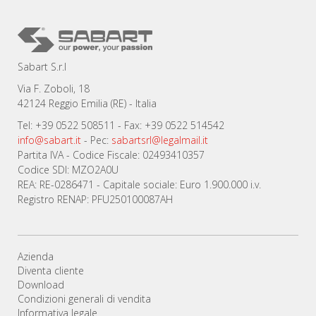
Sabart S.r.l
Via F. Zoboli, 18
42124 Reggio Emilia (RE) - Italia
Tel: +39 0522 508511 - Fax: +39 0522 514542
info@sabart.it
- Pec:
sabartsrl@legalmail.it
Partita IVA - Codice Fiscale: 02493410357
Codice SDI: MZO2A0U
REA: RE-0286471 - Capitale sociale: Euro 1.900.000 i.v.
Registro RENAP: PFU250100087AH
Azienda
Diventa cliente
Download
Condizioni generali di vendita
Informativa legale